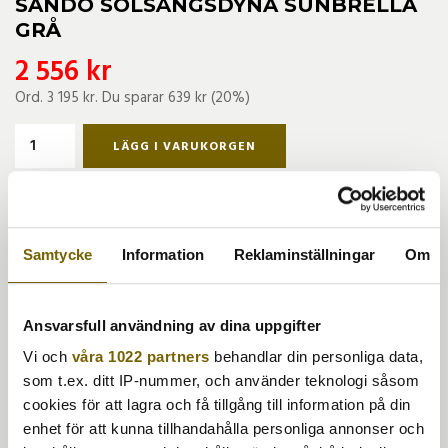
SANDÖ SOLSÄNGSDYNA SUNBRELLA
GRÅ
2 556 kr
Ord.
3 195 kr
. Du sparar
639 kr
(
20
%)
LÄGG I VARUKORGEN
Finns i lager för omgående leverans
BESKRIVNING
MÅTT
SKÖTSELRÅD
Samtycke
Information
Reklaminställningar
Om
Dyna som passar till Sandö och Praga solsäng.
Sunbrella är en båttygsväv (60000 MD) som är 100% UV-
Ansvarsfull användning av dina uppgifter
beständig och vattentålig. Tyget är special behandlat mot
mögel, fett, smuts och föroreningar, vilket gör det till en
Vi och
våra 1022 partners
behandlar din personliga data,
perfekt utomhustextil.
som t.ex. ditt IP-nummer, och använder teknologi såsom
cookies för att lagra och få tillgång till information på din
enhet för att kunna tillhandahålla personliga annonser och