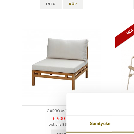
INFO
KÖP
RE
GARBO MITTDEL
L
6 900 kr
Samtycke
ord. pris 8 950 kr