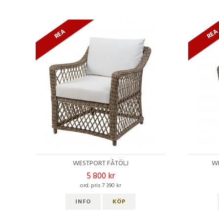
REA
RE
WESTPORT FÅTÖLJ
WE
5 800 kr
ord. pris 7 390 kr
INFO
KÖP