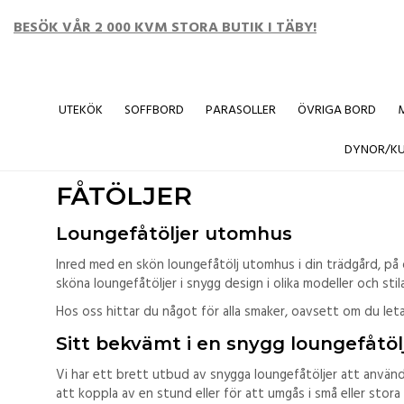
BESÖK VÅR 2 000 KVM STORA BUTIK I TÄBY!
UTEKÖK
SOFFBORD
PARASOLLER
ÖVRIGA BORD
Startsida
/
LOUNGEMÖBLER
/
FÅTÖLJER
DYNOR/K
FÅTÖLJER
Loungefåtöljer utomhus
Inred med en skön loungefåtölj utomhus i din trädgård, på d
sköna loungefåtöljer i snygg design i olika modeller och stil
Hos oss hittar du något för alla smaker, oavsett om du leta
Sitt bekvämt i en snygg loungefåtö
Vi har ett brett utbud av snygga loungefåtöljer att använda
att koppla av en stund eller för att umgås i små eller stor