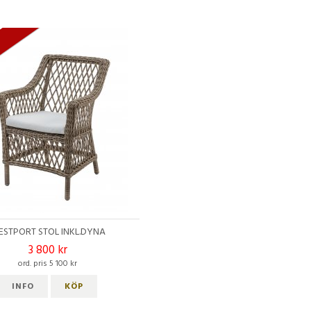
A
STPORT STOL INKL.DYNA
3 800 kr
ord. pris 5 100 kr
INFO
KÖP