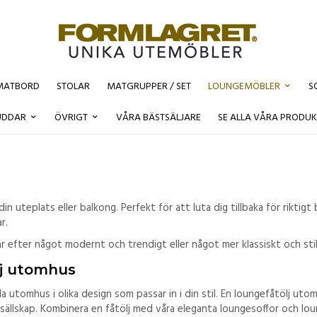
MATBORD
STOLAR
MATGRUPPER / SET
LOUNGEMÖBLER
S
UDDAR
ÖVRIGT
VÅRA BÄSTSÄLJARE
SE ALLA VÅRA PRODUK
in uteplats eller balkong. Perfekt för att luta dig tillbaka för rik
ar.
r efter något modernt och trendigt eller något mer klassiskt och sti
lj utomhus
 utomhus i olika design som passar in i din stil. En loungefåtölj utom
a sällskap. Kombinera en fåtölj med våra eleganta loungesoffor och l