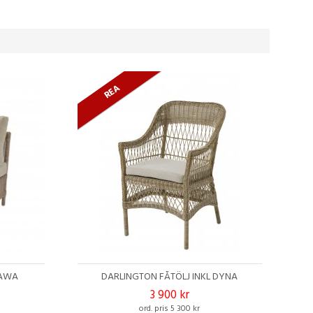
REA
SAWA
DARLINGTON FÅTÖLJ INKL DYNA
3 900 kr
ord. pris 5 300 kr