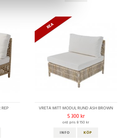
REA
 REP
VRETA MITT MODUL RUND ASH BROWN
5 300 kr
ord. pris 8 150 kr
INFO
KÖP