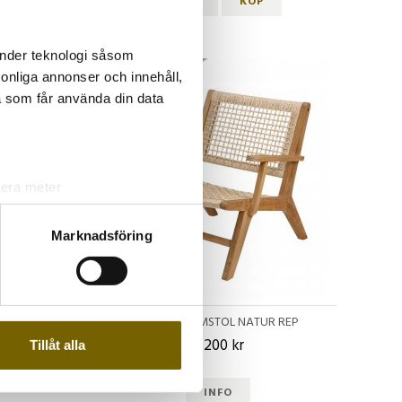
INFO
KÖP
änder teknologi såsom
Slutsåld
rsonliga annonser och innehåll,
a som får använda din data
lera meter
ryck)
ljsektionen
. Du kan ändra
Marknadsföring
andahålla funktioner för
E
SLIPPER ARMSTOL NATUR REP
n information från din enhet
6 200 kr
 tur kombinera informationen
Tillåt alla
deras tjänster.
INFO