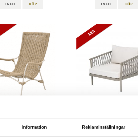
INFO
KÖP
INFO
KÖP
A
REA
UCCA FÅTÖLJ NATUR REP
MAUI FÅTÖLJ
4 300 kr
7 900 kr
Information
Reklaminställningar
ord. pris 6 600 kr
ord. pris 11 450 kr