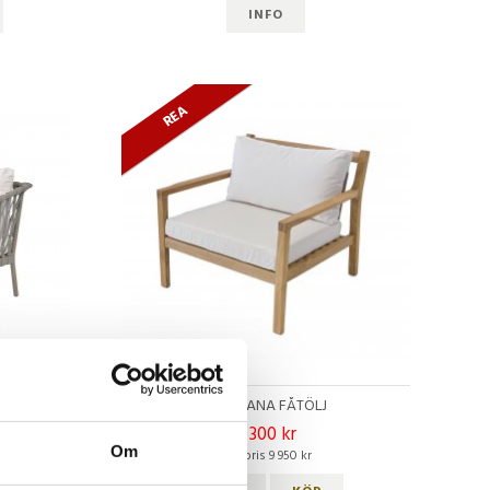
INFO
REA
MONTANA FÅTÖLJ
7 300 kr
Om
ord. pris 9 950 kr