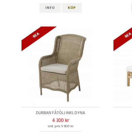
INFO
KÖP
REA
RE
DURBAN FÅTÖLJ INKL DYNA
4 300 kr
ord. pris 5 900 kr