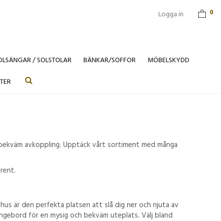
0
Logga in
OLSÄNGAR / SOLSTOLAR
BÄNKAR/SOFFOR
MÖBELSKYDD
TER
tigt bekväm avkoppling. Upptäck vårt sortiment med många
lrent.
hus är den perfekta platsen att slå dig ner och njuta av
oungebord för en mysig och bekväm uteplats. Välj bland