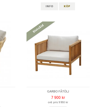
INFO
KÖP
Slutsåld
GARBO FÅTÖLJ
7 900 kr
ord. pris 9 950 kr