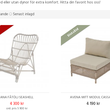
ed eller utan dynor för extra komfort. Hitta din favorit hos oss!
llande
Senast inlagd
Slutsåld
A
ANA FÅTÖLJ SEASHELL
AVENA MITT MODUL CAS
4 300 kr
4 190 kr
ord. pris 5 900 kr