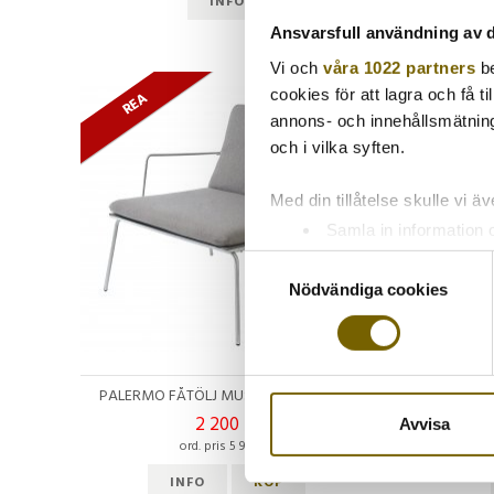
INFO
Ansvarsfull användning av d
Vi och
våra 1022 partners
be
cookies för att lagra och få t
REA
RE
annons- och innehållsmätning
och i vilka syften.
Med din tillåtelse skulle vi äve
Samla in information 
Identifiera din enhet 
Samtyckesval
Ta reda på mer om hur dina pe
Nödvändiga cookies
eller dra tillbaka ditt samtyc
Vi använder enhetsidentifierar
PALERMO FÅTÖLJ MUSKOT INKL DYNA
sociala medier och analysera 
2 200 kr
till de sociala medier och a
Avvisa
ord. pris 5 950 kr
med annan information som du 
INFO
KÖP