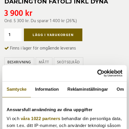
DARLINGTON FÅTÖLJ INKL DYNA
3 900 kr
Ord.
5 300 kr
. Du sparar
1 400 kr
(
26
%)
LÄGG I VARUKORGEN
Finns i lager för omgående leverans
BESKRIVNING
MÅTT
SKÖTSELRÅD
Denna fåtölj är tillverkad i konstrotting där fibern är genom
färgad och därför UV-resistent. Så den bleks inte av solen.
Den förblir sval även när möbeln står länge i
Samtycke
Information
Reklaminställningar
Om
solen. Konstrottingen är ISO-certifierad( internationellt
accepterad standard). Ingår dyna i polyester där överdraget
är tvättbart.
Ansvarsfull användning av dina uppgifter
Vi och
våra 1022 partners
behandlar din personliga data,
som t.ex. ditt IP-nummer, och använder teknologi såsom