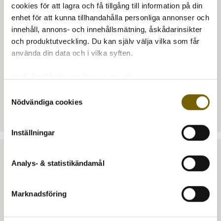
cookies för att lagra och få tillgång till information på din
enhet för att kunna tillhandahålla personliga annonser och
innehåll, annons- och innehållsmätning, åskådarinsikter
och produktutveckling. Du kan själv välja vilka som får
använda din data och i vilka syften.
Med din tillåtelse skulle vi även vilja:
Samla in information om din geografiska plats
Samtyckesval
Artikelnr:
DAR-FA
Nödvändiga cookies
som kan ha en noggrannhet på upp till flera meter
Identifiera din enhet genom att aktivt skanna den
för specifika kännetecken (fingeravtryck)
Inställningar
Ta reda på mer om hur dina personliga uppgifter
behandlas och ställ in dina preferenser i
detaljsektionen
.
Analys- & statistikändamål
Du kan ändra eller dra tillbaka ditt samtycke när som
TA DEL AV VÅRA BÄSTA ERBJUDANDEN & NYHETER
helst från cookie-förklaringen.
Marknadsföring
PRENUMERERA
Vi använder enhetsidentifierare för att anpassa innehållet
och annonserna till användarna, tillhandahålla funktioner