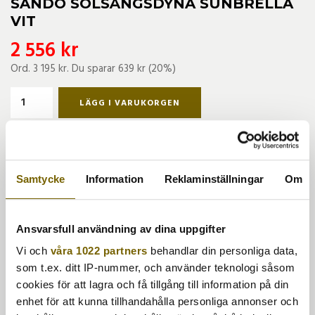
SANDÖ SOLSÄNGSDYNA SUNBRELLA
VIT
2 556 kr
Ord.
3 195 kr
. Du sparar
639 kr
(
20
%)
LÄGG I VARUKORGEN
Finns i lager för omgående leverans
BESKRIVNING
MÅTT
SKÖTSELRÅD
Samtycke
Information
Reklaminställningar
Om
Dyna som passar till Sandö och Praga solsäng.
Sunbrella är en båttygsväv (60000 MD) som är 100% UV-
Ansvarsfull användning av dina uppgifter
beständig och vattentålig. Tyget är special behandlat mot
mögel, fett, smuts och föroreningar, vilket gör det till en
Vi och
våra 1022 partners
behandlar din personliga data,
perfekt utomhustextil.
som t.ex. ditt IP-nummer, och använder teknologi såsom
cookies för att lagra och få tillgång till information på din
enhet för att kunna tillhandahålla personliga annonser och