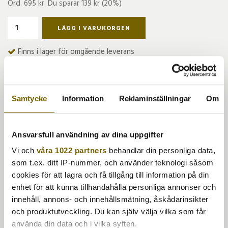
Ord.
695 kr
. Du sparar
139 kr
(
20
%)
LÄGG I VARUKORGEN
Finns i lager för omgående leverans
BESKRIVNING
MÅTT
SKÖTSELRÅD
Sunbrella är en båttygsväv (60000 MD) som är 100% UV-
Samtycke
Information
Reklaminställningar
Om
beständig och vattentålig. Tyget är special behandlat mot
mögel, fett, smuts och föroreningar, vilket gör det till en
perfekt utomhustextil.
Ansvarsfull användning av dina uppgifter
Vi och
våra 1022 partners
behandlar din personliga data,
som t.ex. ditt IP-nummer, och använder teknologi såsom
cookies för att lagra och få tillgång till information på din
enhet för att kunna tillhandahålla personliga annonser och
innehåll, annons- och innehållsmätning, åskådarinsikter
och produktutveckling. Du kan själv välja vilka som får
Artikelnr:
SB-40X60-B
använda din data och i vilka syften.