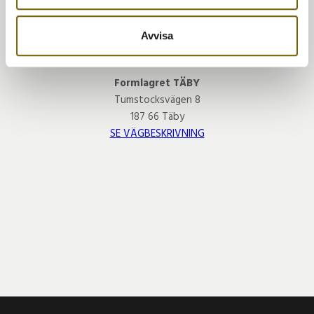
information som du har tillhandahållit eller som de har
samlat in när du har använt deras tjänster.
Avvisa
VÅR BUTIK
Formlagret TÄBY
Tumstocksvägen 8
187 66 Täby
SE VÄGBESKRIVNING