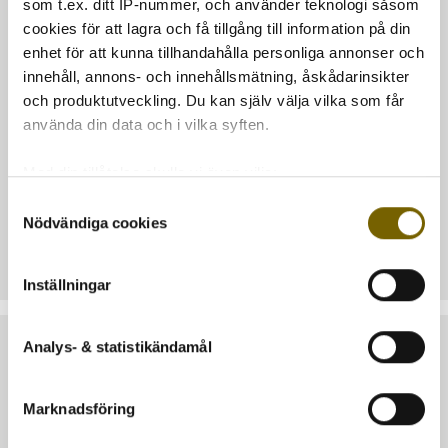
den snart bli vackert silvergrå. Alla våra teakmöbler kommer
som t.ex. ditt IP-nummer, och använder teknologi såsom
från certifierade teakplantager som kontrolleras av den
cookies för att lagra och få tillgång till information på din
indonesiska staten, allt enligt den svenska
enhet för att kunna tillhandahålla personliga annonser och
timmerförordningen.
innehåll, annons- och innehållsmätning, åskådarinsikter
och produktutveckling. Du kan själv välja vilka som får
använda din data och i vilka syften.
Med din tillåtelse skulle vi även vilja:
Samla in information om din geografiska plats
Samtyckesval
Nödvändiga cookies
som kan ha en noggrannhet på upp till flera meter
Artikelnr:
ENZ-B160
Identifiera din enhet genom att aktivt skanna den
för specifika kännetecken (fingeravtryck)
Inställningar
Ta reda på mer om hur dina personliga uppgifter
behandlas och ställ in dina preferenser i
detaljsektionen
.
Analys- & statistikändamål
Du kan ändra eller dra tillbaka ditt samtycke när som
helst från cookie-förklaringen.
TA DEL AV VÅRA BÄSTA ERBJUDANDEN & NYHETER
Marknadsföring
Vi använder enhetsidentifierare för att anpassa innehållet
PRENUMERERA
och annonserna till användarna, tillhandahålla funktioner