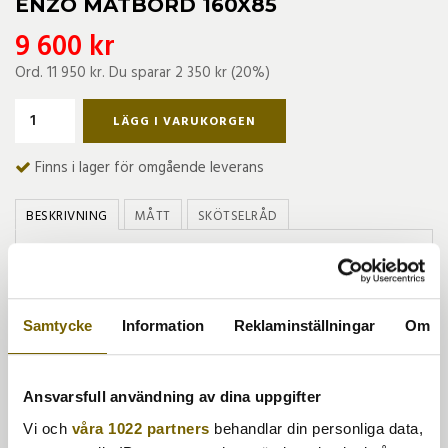
ENZO MATBORD 160X85
9 600 kr
Ord.
11 950 kr
. Du sparar
2 350 kr
(
20
%)
LÄGG I VARUKORGEN
Finns i lager för omgående leverans
BESKRIVNING
MÅTT
SKÖTSELRÅD
Detta bord är tillverkat i odlad teak från Indonesien.
Skruvar/beslag är i rostfritt stål.
Teak
är ett fantastiskt material, med rätt skötsel och
underhåll håller teaken i många år. Om du sköter teaken rätt
Samtycke
Information
Reklaminställningar
Om
kommer den åldras och bli vackrare för varje år som går. Alla
teakmöbler levereras obehandlade från fabrik, att teaken är
obehandlad innebär att ingen olja tillförts trät. Teaken i sig
Ansvarsfull användning av dina uppgifter
är så naturligt fet att den inte behöver någon olja. Om
Vi och
våra 1022 partners
behandlar din personliga data,
teakmöbeln står under bar himmel och utan skydd kommer