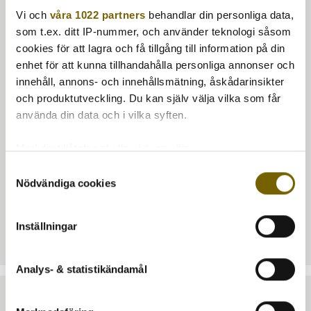
kondens och
har en elastisk dragsko i botten med en propp
Vi och
våra 1022 partners
behandlar din personliga data,
och 1 eller 2 klickremmar i hörnen med en klämstängning för
som t.ex. ditt IP-nummer, och använder teknologi såsom
extra säkerhet i blåsiga förhållanden.
cookies för att lagra och få tillgång till information på din
Den genomsnittliga livslängden för skydden är väldigt
enhet för att kunna tillhandahålla personliga annonser och
varierande, 2+ år, vilket beror på hur utsatt skyddet är,
innehåll, annons- och innehållsmätning, åskådarinsikter
speciellt mot sol.
Funktionen är dock att skydda dina
och produktutveckling. Du kan själv välja vilka som får
möbler.
använda din data och i vilka syften.
Med din tillåtelse skulle vi även vilja:
Samla in information om din geografiska plats
Samtyckesval
Nödvändiga cookies
som kan ha en noggrannhet på upp till flera meter
Identifiera din enhet genom att aktivt skanna den
för specifika kännetecken (fingeravtryck)
Artikelnr:
SK-15
Inställningar
Ta reda på mer om hur dina personliga uppgifter
behandlas och ställ in dina preferenser i
detaljsektionen
.
Analys- & statistikändamål
Du kan ändra eller dra tillbaka ditt samtycke när som
helst från cookie-förklaringen.