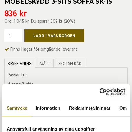
MÖBELSKYDD 3-SITS SOFFA SK-15
836 kr
Ord.
1 045 kr
. Du sparar
209 kr
(
20
%)
LÄGG I VARUKORGEN
Finns i lager för omgående leverans
BESKRIVNING
MÅTT
SKÖTSELRÅD
Passar till:
Avena 3-sits
Erba 3-sits
Tillverkad av andningsbar 600D Solution Dyed Oxford
polyester. Skyddet
har en kraftig vattenavvisande PVC-
Samtycke
Information
Reklaminställningar
Om
beläggning på insida.
Dubbelsydda sömmar som är
förseglade med vattenavvisande PVC-tejp.
Ansvarsfull användning av dina uppgifter
Skyddet har luftventiler (ventilationshål) som förhindrar