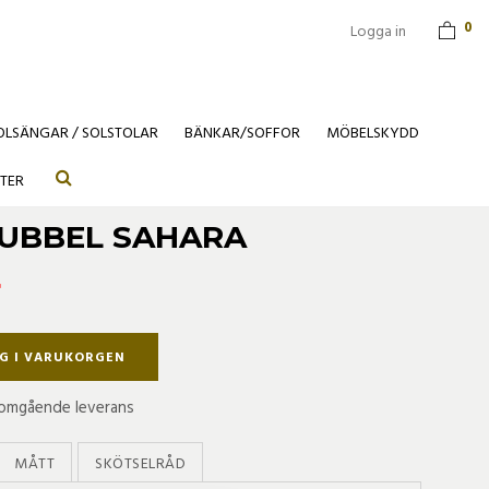
0
Logga in
OLSÄNGAR / SOLSTOLAR
BÄNKAR/SOFFOR
MÖBELSKYDD
TER
DUBBEL SAHARA
r
G I VARUKORGEN
r omgående leverans
MÅTT
SKÖTSELRÅD