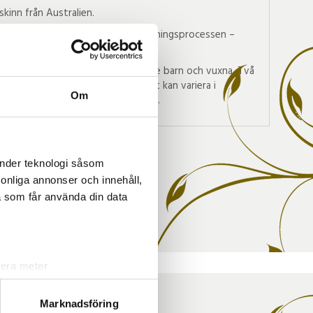
rskinn från Australien.
r färgade med den miljövänliga färgningsprocessen –
mycket mjukt och skonsamt för både barn och vuxna. Två
 lika. Det innebär att färdig produkt kan variera i
Om
 gäller nyans, storlek och struktur.
änder teknologi såsom
rsonliga annonser och innehåll,
a som får använda din data
lera meter
ryck)
ljsektionen
. Du kan ändra
Marknadsföring