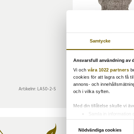
Samtycke
Ansvarsfull användning av d
Vi och
våra 1022 partners
be
cookies för att lagra och få t
annons- och innehållsmätning
Artikelnr:
LA50-2-S
och i vilka syften.
Med din tillåtelse skulle vi äve
Samla in information 
Identifiera din enhet 
Samtyckesval
Ta reda på mer om hur dina pe
Nödvändiga cookies