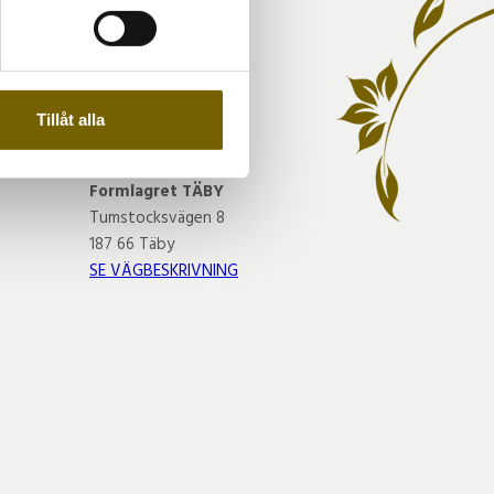
A
andahålla funktioner för
n information från din enhet
 tur kombinera informationen
Tillåt alla
deras tjänster.
VÅR BUTIK
Formlagret TÄBY
Tumstocksvägen 8
187 66 Täby
SE VÄGBESKRIVNING