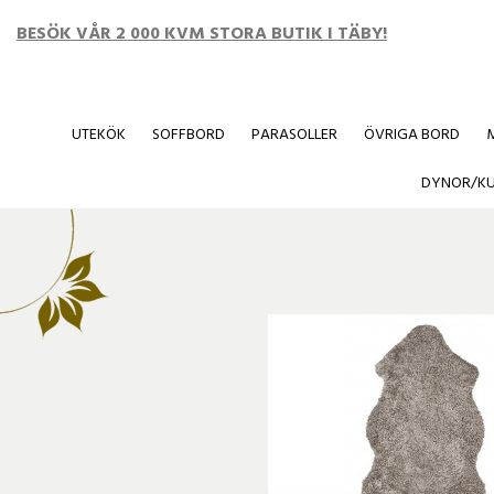
BESÖK VÅR 2 000 KVM STORA BUTIK I TÄBY!
UTEKÖK
SOFFBORD
PARASOLLER
ÖVRIGA BORD
Startsida
/
Övrigt
/
SKINN
/
Skinn dubbel sahara
DYNOR/K