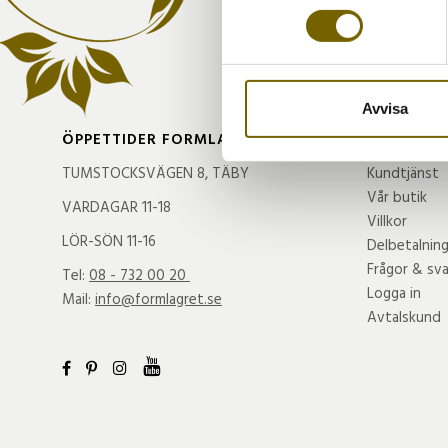
eller dra tillbaka ditt samtyc
Vi använder enhetsidentifierar
sociala medier och analysera 
till de sociala medier och a
Avvisa
med annan information som du 
ÖPPETTIDER FORMLAGRET
HANDLA
TUMSTOCKSVÄGEN 8, TÄBY
Kundtjänst
Vår butik
VARDAGAR 11-18
Villkor
LÖR-SÖN 11-16
Delbetalnin
Frågor & sva
Tel:
08 - 732 00 20
Logga in
Mail:
info@formlagret.se
Avtalskund