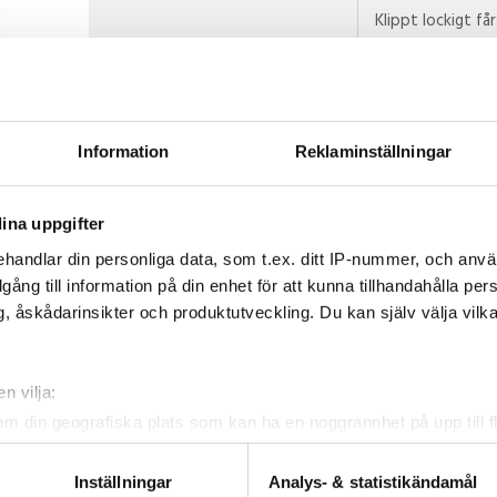
Klippt lockigt få
Dessa fårskinn ä
ECO-TAN™
Skinnet blir då 
fårskinn är aldrig
Information
Reklaminställningar
utseende, när det
ina uppgifter
handlar din personliga data, som t.ex. ditt IP-nummer, och anv
illgång till information på din enhet för att kunna tillhandahålla pe
, åskådarinsikter och produktutveckling. Du kan själv välja vilk
n vilja:
om din geografiska plats som kan ha en noggrannhet på upp till f
genom att aktivt skanna den för specifika kännetecken (fingeravt
rsonliga uppgifter behandlas och ställ in dina preferenser i
deta
Inställningar
Analys- & statistikändamål