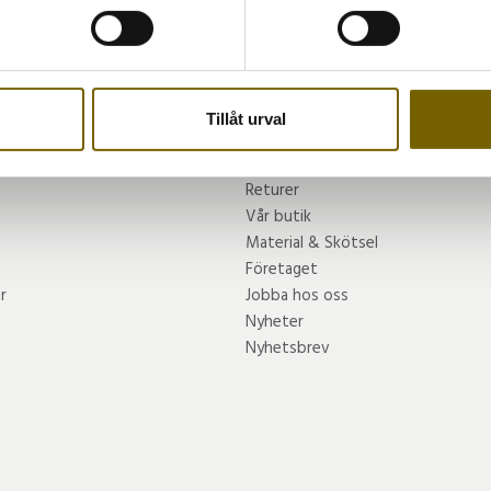
TA DEL AV VÅRA BÄSTA ERBJUDANDEN & NYHETER
ke när som helst från cookie-förklaringen.
PRENUMERER
e för att anpassa innehållet och annonserna till användarna, tillh
vår trafik. Vi vidarebefordrar även sådana identifierare och anna
nnons- och analysföretag som vi samarbetar med. Dessa kan i sin
Tillåt urval
har tillhandahållit eller som de har samlat in när du har använt 
INFORMATION
Returer
Vår butik
Material & Skötsel
g
Företaget
r
Jobba hos oss
Nyheter
Nyhetsbrev