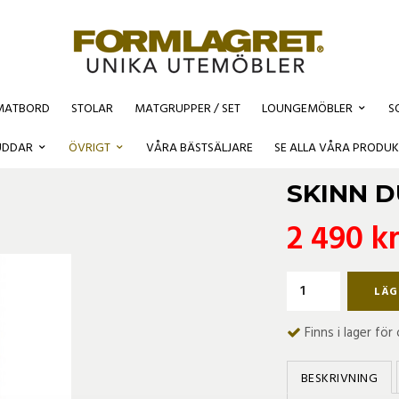
MATBORD
STOLAR
MATGRUPPER / SET
LOUNGEMÖBLER
S
UDDAR
ÖVRIGT
VÅRA BÄSTSÄLJARE
SE ALLA VÅRA PRODUK
SKINN 
2 490 k
LÄG
Finns i lager fö
BESKRIVNING