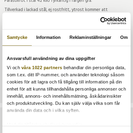
Parasollfot i stål 42 kilo fyrkantig i färgen grå.
Tillverkad i lackad stål, ej rostfritt, ytrost kommer att
förekomma när lacken skavs.
OBS: Passar till parasoller med stång på max 48 mm i diameter!
Samtycke
Information
Reklaminställningar
Om
Tyvärr ingår inte denna produkt i vårt sortiment för tillfället.
Ansvarsfull användning av dina uppgifter
Till butikens startsida »
Vi och
våra 1022 partners
behandlar din personliga data,
Sitemap »
som t.ex. ditt IP-nummer, och använder teknologi såsom
cookies för att lagra och få tillgång till information på din
Artikelnr:
PFFL-42G
enhet för att kunna tillhandahålla personliga annonser och
innehåll, annons- och innehållsmätning, åskådarinsikter
och produktutveckling. Du kan själv välja vilka som får
använda din data och i vilka syften.
TA DEL AV VÅRA BÄSTA ERBJUDANDEN & NYHETER
Med din tillåtelse skulle vi även vilja:
Samla in information om din geografiska plats