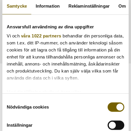
Samtycke
Information
Reklaminställningar
Om
Ansvarsfull användning av dina uppgifter
Vi och
våra 1022 partners
behandlar din personliga data,
som t.ex. ditt IP-nummer, och använder teknologi såsom
Artikelnr:
AVA-13
cookies för att lagra och få tillgång till information på din
enhet för att kunna tillhandahålla personliga annonser och
innehåll, annons- och innehållsmätning, åskådarinsikter
och produktutveckling. Du kan själv välja vilka som får
Rekommenderade tillbehör till denna
använda din data och i vilka syften.
produkt
Med din tillåtelse skulle vi även vilja:
Samla in information om din geografiska plats
Samtyckesval
Slutsåld
REA
Nödvändiga cookies
som kan ha en noggrannhet på upp till flera meter
Identifiera din enhet genom att aktivt skanna den
för specifika kännetecken (fingeravtryck)
Inställningar
Ta reda på mer om hur dina personliga uppgifter