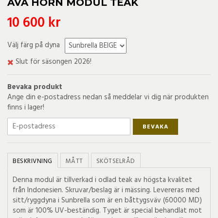
AVA HÖRN MODUL TEAK
10 600 kr
Välj färg på dyna
Slut för säsongen 2026!
Bevaka produkt
Ange din e-postadress nedan så meddelar vi dig när produkten
finns i lager!
BEVAKA
BESKRIVNING
MÅTT
SKÖTSELRÅD
Denna modul är tillverkad i odlad teak av högsta kvalitet
från Indonesien. Skruvar/beslag är i mässing. Levereras med
sitt/ryggdyna i Sunbrella som är en båttygsväv (60000 MD)
som är 100% UV-beständig. Tyget är special behandlat mot