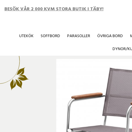
BESÖK VÅR 2 000 KVM STORA BUTIK I TÄBY!
UTEKÖK
SOFFBORD
PARASOLLER
ÖVRIGA BORD
Startsida
/
SE ALLA VÅRA PRODUKTER
/
Pisa gungstol teak/mus
DYNOR/K