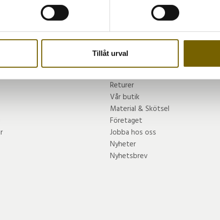
TA DEL AV VÅRA BÄSTA ERBJUDANDEN & NYHETER
ke när som helst från cookie-förklaringen.
PRENUMERER
e för att anpassa innehållet och annonserna till användarna, tillh
vår trafik. Vi vidarebefordrar även sådana identifierare och anna
nnons- och analysföretag som vi samarbetar med. Dessa kan i sin
Tillåt urval
har tillhandahållit eller som de har samlat in när du har använt 
INFORMATION
Returer
Vår butik
Material & Skötsel
g
Företaget
r
Jobba hos oss
Nyheter
Nyhetsbrev