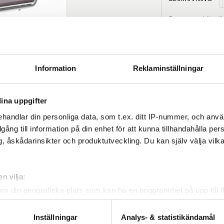
Denna stol är til
Sits och rygg är 
vars väv har det
mot UV och mögel 
solen ligger på 
Information
Reklaminställningar
glesheten i väven
stapelbar. Dyna Vr
ina uppgifter
handlar din personliga data, som t.ex. ditt IP-nummer, och anv
illgång till information på din enhet för att kunna tillhandahålla pe
, åskådarinsikter och produktutveckling. Du kan själv välja vilk
n vilja:
om din geografiska plats som kan ha en noggrannhet på upp till f
genom att aktivt skanna den för specifika kännetecken (fingeravt
rsonliga uppgifter behandlas och ställ in dina preferenser i
deta
Inställningar
Analys- & statistikändamål