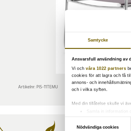
Samtycke
Ansvarsfull användning av d
Vi och
våra 1022 partners
be
cookies för att lagra och få t
annons- och innehållsmätning
Artikelnr:
PIS-11TEMU
och i vilka syften.
Med din tillåtelse skulle vi äve
Samla in information 
Identifiera din enhet 
Samtyckesval
Ta reda på mer om hur dina pe
Nödvändiga cookies