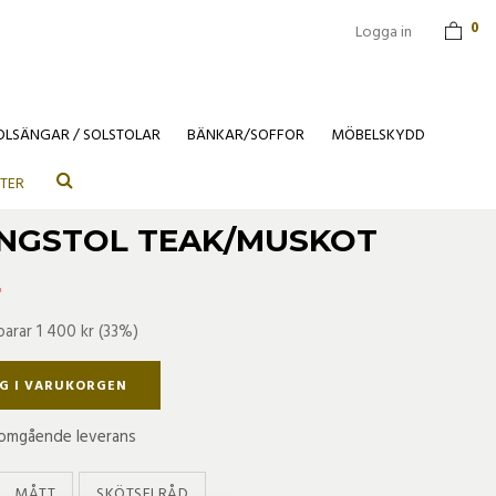
0
Logga in
OLSÄNGAR / SOLSTOLAR
BÄNKAR/SOFFOR
MÖBELSKYDD
TER
UNGSTOL TEAK/MUSKOT
r
parar
1 400 kr
(
33
%)
G I VARUKORGEN
r omgående leverans
MÅTT
SKÖTSELRÅD