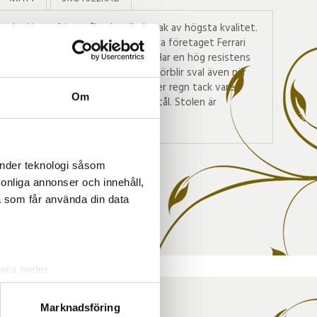
lverkad i rostfritt stål och odlad teak av högsta kvalitet.
en plastväv som tillverkas av franska företaget Ferrari
 registrerade varumärket Batyline. Har en hög resistens
och klarar upptill -35C. Batyline förblir sval även när
samtidigt som den torkar direkt efter regn tack vare
Om
. Även skruvar/beslag i rostfritt stål. Stolen är
eta eller Uni passar till.
änder teknologi såsom
rsonliga annonser och innehåll,
a som får använda din data
lera meter
ryck)
ljsektionen
. Du kan ändra
Marknadsföring