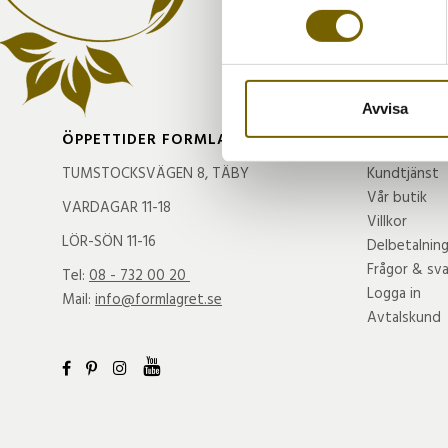
eller dra tillbaka ditt samtyc
Vi använder enhetsidentifierar
sociala medier och analysera 
till de sociala medier och a
Avvisa
med annan information som du 
ÖPPETTIDER FORMLAGRET
HANDLA
TUMSTOCKSVÄGEN 8, TÄBY
Kundtjänst
Vår butik
VARDAGAR 11-18
Villkor
LÖR-SÖN 11-16
Delbetalnin
Frågor & sva
Tel:
08 - 732 00 20
Logga in
Mail:
info@formlagret.se
Avtalskund