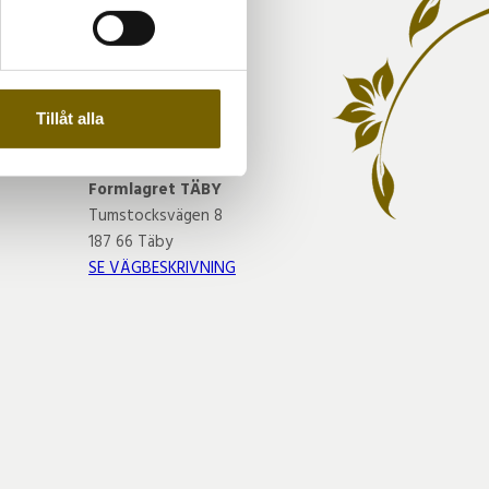
A
andahålla funktioner för
n information från din enhet
 tur kombinera informationen
Tillåt alla
deras tjänster.
VÅR BUTIK
Formlagret TÄBY
Tumstocksvägen 8
187 66 Täby
SE VÄGBESKRIVNING