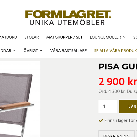
MATBORD
STOLAR
MATGRUPPER / SET
LOUNGEMÖBLER
S
kot
UDDAR
ÖVRIGT
VÅRA BÄSTSÄLJARE
SE ALLA VÅRA PRODUK
PISA G
2 900 k
Ord.
4 300 kr
. Du s
LÄG
Finns i lager fö
BESKRIVNING