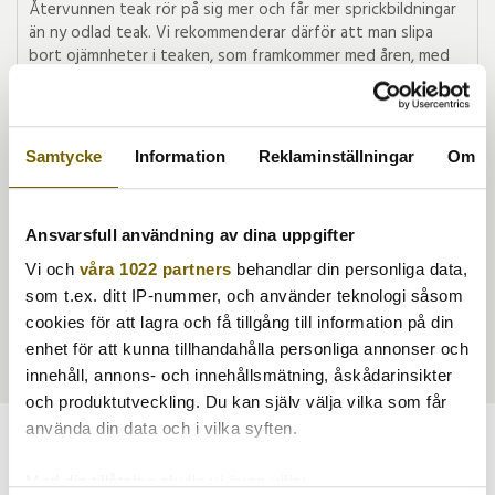
Återvunnen teak rör på sig mer och får mer sprickbildningar
än ny odlad teak. Vi rekommenderar därför att man slipa
bort ojämnheter i teaken, som framkommer med åren, med
ett sandpapper.
Från 475kr -
Samtycke
Information
Reklaminställningar
Om
Ansvarsfull användning av dina uppgifter
Vi och
våra 1022 partners
behandlar din personliga data,
som t.ex. ditt IP-nummer, och använder teknologi såsom
cookies för att lagra och få tillgång till information på din
Artikelnr:
ÅV-B
enhet för att kunna tillhandahålla personliga annonser och
innehåll, annons- och innehållsmätning, åskådarinsikter
och produktutveckling. Du kan själv välja vilka som får
använda din data och i vilka syften.
Rekommenderade tillbehör till denna
produkt
Med din tillåtelse skulle vi även vilja: