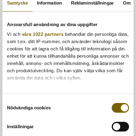
den traditionella 1-litersburken för mer noggrant arbete och
Samtycke
Information
Reklaminställningar
Om
då appliceras oljan med pensel eller duk.
EGENSKAPER:
Ansvarsfull användning av dina uppgifter
Skydd mot fukt och sprickor
: Förhindrar
Vi och
våra 1022 partners
behandlar din personliga data,
sprickbildning och skyddar träet mot vatten och
fuktinträngning.
som t.ex. ditt IP-nummer, och använder teknologi såsom
Motverkar alger och mögel
: Håller träet fräscht
cookies för att lagra och få tillgång till information på din
genom att förhindra tillväxt av alger, svamp och
enhet för att kunna tillhandahålla personliga annonser och
mögel.
innehåll, annons- och innehållsmätning, åskådarinsikter
Lämplig för alla utomhusträytor
: Perfekt för
och produktutveckling. Du kan själv välja vilka som får
träslag som teak, mahogny och andra behandlade eller
använda din data och i vilka syften.
obehandlade träytor.
Två praktiska alternativ
: Välj mellan den traditionella
1-litersburken för penselapplicering eller 500 ml
Med din tillåtelse skulle vi även vilja:
aerosolen för enkel och snabb sprayapplicering.
Samla in information om din geografiska plats
Samtyckesval
Nödvändiga cookies
som kan ha en noggrannhet på upp till flera meter
Identifiera din enhet genom att aktivt skanna den
för specifika kännetecken (fingeravtryck)
Inställningar
Ta reda på mer om hur dina personliga uppgifter