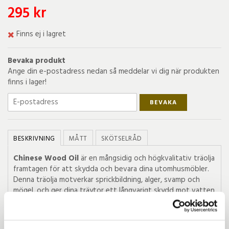
295 kr
Finns ej i lagret
Bevaka produkt
Ange din e-postadress nedan så meddelar vi dig när produkten
finns i lager!
BEVAKA
BESKRIVNING
MÅTT
SKÖTSELRÅD
Chinese Wood Oil
är en mångsidig och högkvalitativ träolja
framtagen för att skydda och bevara dina utomhusmöbler.
Denna träolja motverkar sprickbildning, alger, svamp och
mögel, och ger dina träytor ett långvarigt skydd mot vatten
och fukt.
Chinese Wood Oil
tränger djupt in i träet och
hjälper till att bevara dess naturliga skönhet och hållbarhet.
Praktisk aerosol, 500 ml, för snabb applicering. Finns även i