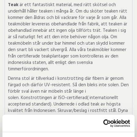
Teak
är ett fantastiskt material, med rätt skötsel och
underhåll håller teaken i många år. Om du sköter teaken rätt
kommer den åldras och bli vackrare för varje år som går. Alla
teakmöbler levereras obehandlade från fabrik, att teaken är
obehandlad innebär att ingen olja tillförts trät. Teaken i sig
är så naturligt fet att den inte behöver någon olja. Om
teakmöbeln står under bar himmel och utan skydd kommer
den snart bli vackert silvergrå. Alla våra teakmöbler kommer
från certifierade teakplantager som kontrolleras av den
indonesiska staten, allt enligt den svenska
timmerförordningen.
Denna stol är tillverkad i konstrotting där fibern är genom
färgad och därför UV-resistent. Så den bleks inte solen. Den
förblir sval även när möbeln står länge i
solen. Konstrottingen är ISO-certifierad( internationellt
accepterad standard). Underrede i odlad teak av högsta
kvalitet från Indonesien. Skruvar/beslag i rostfritt stål. Dyna
Vreta i polyester eller Sunbrella passar till.