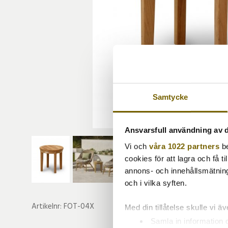
Samtycke
Ansvarsfull användning av d
Vi och
våra 1022 partners
be
cookies för att lagra och få t
annons- och innehållsmätning
och i vilka syften.
Artikelnr:
FOT-04X
Med din tillåtelse skulle vi äve
Samla in information 