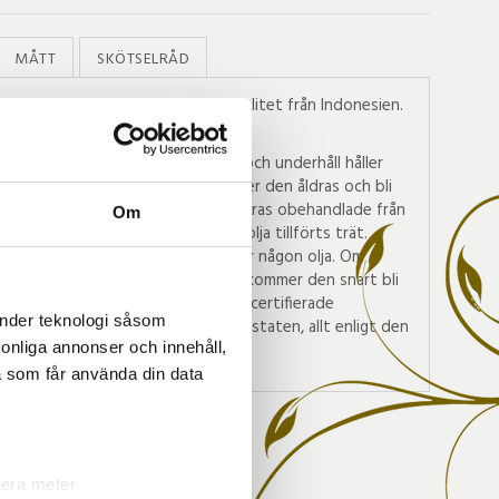
MÅTT
SKÖTSELRÅD
llverkad i odlad teak av högsta kvalitet från Indonesien.
ostfritt stål.
astiskt material, med rätt skötsel och underhåll håller
r. Om du sköter teaken rätt kommer den åldras och bli
e år som går. Alla teakmöbler levereras obehandlade från
Om
n är obehandlad innebär att ingen olja tillförts trät.
å naturligt fet att den inte behöver någon olja. Om
under bar himmel och utan skydd kommer den snart bli
. Alla våra teakmöbler kommer från certifierade
änder teknologi såsom
m kontrolleras av den indonesiska staten, allt enligt den
rsonliga annonser och innehåll,
örordningen.
a som får använda din data
lera meter