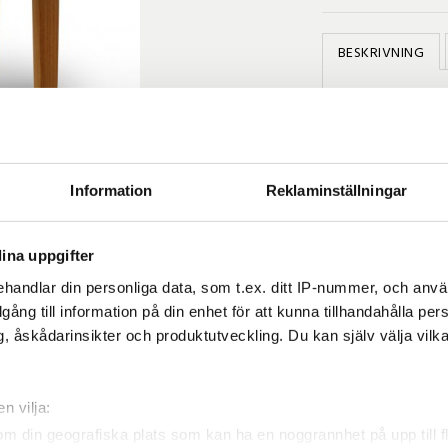
BESKRIVNING
Litet sidobord ti
Skruvar/beslag i r
Teak
är ett fant
teaken i många å
vackrare för varj
Information
Reklaminställningar
fabrik, att teake
Teaken i sig är s
teakmöbeln står 
ina uppgifter
vackert silvergrå
handlar din personliga data, som t.ex. ditt IP-nummer, och anv
teakplantager so
illgång till information på din enhet för att kunna tillhandahålla pe
svenska timmerf
, åskådarinsikter och produktutveckling. Du kan själv välja vilk
n vilja:
om din geografiska plats som kan ha en noggrannhet på upp till f