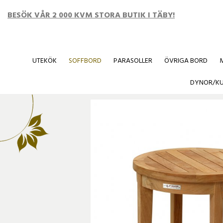
BESÖK VÅR 2 000 KVM STORA BUTIK I TÄBY!
UTEKÖK
SOFFBORD
PARASOLLER
ÖVRIGA BORD
Startsida
/
SOFFBORD
/
Foia minibord Teak
DYNOR/K