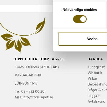
Identifiera din enhet 
Samtyckesval
Ta reda på mer om hur dina pe
Nödvändiga cookies
eller dra tillbaka ditt samtyc
Vi använder enhetsidentifierar
sociala medier och analysera 
till de sociala medier och a
Avvisa
med annan information som du 
ÖPPETTIDER FORMLAGRET
HANDLA
TUMSTOCKSVÄGEN 8, TÄBY
Kundtjänst
Vår butik
VARDAGAR 11-18
Villkor
LÖR-SÖN 11-16
Delbetalnin
Frågor & sva
Tel:
08 - 732 00 20
Logga in
Mail:
info@formlagret.se
Avtalskund