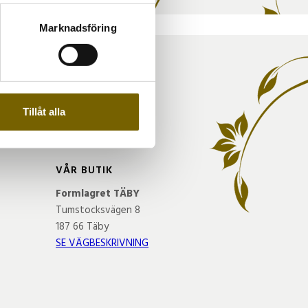
ryck)
ljsektionen
. Du kan ändra
Marknadsföring
andahålla funktioner för
n information från din enhet
 tur kombinera informationen
A
Tillåt alla
deras tjänster.
VÅR BUTIK
Formlagret TÄBY
Tumstocksvägen 8
187 66 Täby
SE VÄGBESKRIVNING