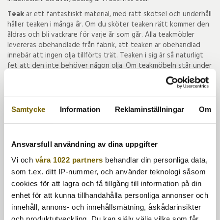
Teak
är ett fantastiskt material, med rätt skötsel och underhåll
håller teaken i många år. Om du sköter teaken rätt kommer den
åldras och bli vackrare för varje år som går. Alla teakmöbler
levereras obehandlade från fabrik, att teaken är obehandlad
innebär att ingen olja tillförts trät. Teaken i sig är så naturligt
fet att den inte behöver någon olja. Om teakmöbeln står under
bar himmel och utan skydd kommer den snart bli vackert
silvergrå. Alla våra teakmöbler kommer från certifierade
teakplantager som kontrolleras av den indonesiska staten, allt
enligt den svenska timmerförordningen.
Samtycke
Information
Reklaminställningar
Om
Korsvik ingår i en serie bestående av flera bord, soffa, solsäng.
Ansvarsfull användning av dina uppgifter
Vi och
våra 1022 partners
behandlar din personliga data,
som t.ex. ditt IP-nummer, och använder teknologi såsom
Tyvärr ingår inte denna produkt i vårt sortiment för tillfället.
cookies för att lagra och få tillgång till information på din
Till butikens startsida »
enhet för att kunna tillhandahålla personliga annonser och
innehåll, annons- och innehållsmätning, åskådarinsikter
Sitemap »
och produktutveckling. Du kan själv välja vilka som får