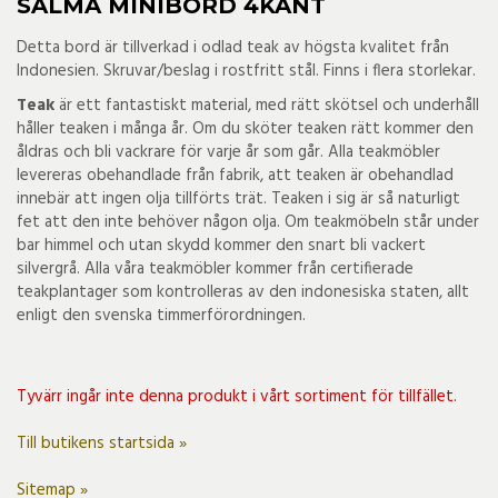
SALMA MINIBORD 4KANT
Detta bord är tillverkad i odlad teak av högsta kvalitet från
Indonesien. Skruvar/beslag i rostfritt stål. Finns i flera storlekar.
Teak
är ett fantastiskt material, med rätt skötsel och underhåll
håller teaken i många år. Om du sköter teaken rätt kommer den
åldras och bli vackrare för varje år som går. Alla teakmöbler
levereras obehandlade från fabrik, att teaken är obehandlad
innebär att ingen olja tillförts trät. Teaken i sig är så naturligt
fet att den inte behöver någon olja. Om teakmöbeln står under
bar himmel och utan skydd kommer den snart bli vackert
silvergrå. Alla våra teakmöbler kommer från certifierade
teakplantager som kontrolleras av den indonesiska staten, allt
enligt den svenska timmerförordningen.
Tyvärr ingår inte denna produkt i vårt sortiment för tillfället.
Till butikens startsida »
Sitemap »