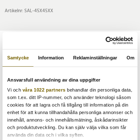
Artikelnr:
SAL-45X45XX
Rekommenderade tillbehör till denna
produkt
Samtycke
Information
Reklaminställningar
Om
REA
REA
Ansvarsfull användning av dina uppgifter
Vi och
våra 1022 partners
behandlar din personliga data,
som t.ex. ditt IP-nummer, och använder teknologi såsom
cookies för att lagra och få tillgång till information på din
enhet för att kunna tillhandahålla personliga annonser och
innehåll, annons- och innehållsmätning, åskådarinsikter
och produktutveckling. Du kan själv välja vilka som får
SALMA MINIBORD RUNT
SALMA SOFFBORD D:70
använda din data och i vilka syften.