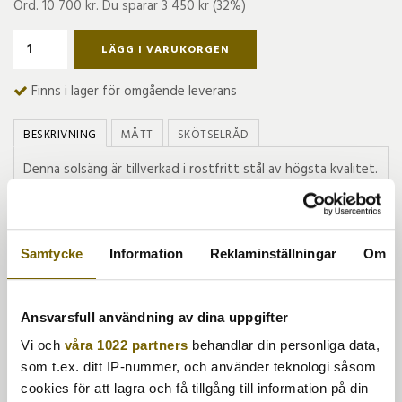
Ord.
10 700 kr
. Du sparar
3 450 kr
(
32
%)
LÄGG I VARUKORGEN
Finns i lager för omgående leverans
BESKRIVNING
MÅTT
SKÖTSELRÅD
Denna solsäng är tillverkad i rostfritt stål av högsta kvalitet.
Liggdelen är en plastväv som tillverkas av franska företaget
Ferrari vars väv har det registrerade varumärket Batyline.
Denna väv är mycket hållbar eftersom den är armerad och
får då en låg töjbarhet. Har en hög resistens mot UV och
Samtycke
Information
Reklaminställningar
Om
mögel och klarar upptill -35C. Batyline förblir sval även när
solen ligger på samtidigt som den torkar direkt efter regn
tack vare glesheten i väven. Även skruvar/beslag i rostfritt
Ansvarsfull användning av dina uppgifter
stål samt så finns det hjul på solsängen. Ryggen kan justeras
i olika lägen.
Vi och
våra 1022 partners
behandlar din personliga data,
Solsängsdyna säljes separat, Korsvik- eller Sandö
som t.ex. ditt IP-nummer, och använder teknologi såsom
solsängsdyna passar till.
cookies för att lagra och få tillgång till information på din